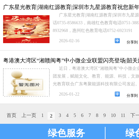
广东星光教育|湖南红源教育|深圳市九星源教育祝您新年
广东星光教育|湖南红源教育|深圳市九星
话0735-8586633，南雄红色教育电话0751-3
8932968，惠州红色教育电话0752-6923191
2026-02-16
分享到
粤港澳大湾区“湘赣闽粤”中小微企业联盟闪亮登场|韶
近日，粤港澳大湾区“湘赣闽粤”中小微企
团发展，赋能文化、教育、能源、科技，文
光教育联合广东粤聚能源科技有限公司发起
2026-01-22
分享到
首页
上一页
1
3
4
5
6
7
8
9
10
11
下
2
绿色服务
绿