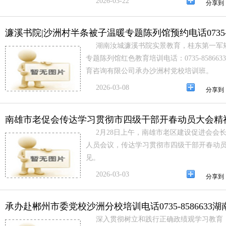
2026-03-22
分享到
濂溪书院|沙洲村半条被子温暖专题陈列馆预约电话0735-8
湖南汝城濂溪书院实景教育，桂东第一军
专题陈列馆红色教育培训电话：0735-8586
育咨询有限公司承办沙洲村党校培训班。
2026-03-08
分享到
南雄市老促会传达学习贯彻市四级干部开春动员大会精
2月28日上午，南雄市老区建设促进会会
人员会议，传达学习贯彻市四级干部开春动
见。
2026-03-03
分享到
承办赴郴州市委党校沙洲分校培训电话0735-8586633
深入贯彻树立和践行正确政绩观学习教育